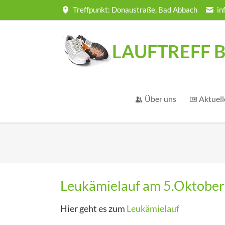
Treffpunkt: Donaustraße, Bad Abbach
in
LAUFTREFF B
Über uns
Aktuell
Vorstandschaft
Lauftreff-Geschichte
Beitrittserklärung
Satzung
Leukämielauf am 5.Oktober
Hier geht es zum
Leukämielauf