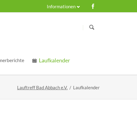
Informationen
Navigation
überspringen
Navigation
Laufkalender
merberichte
überspringen
Lauftreff Bad Abbach e.V.
Laufkalender