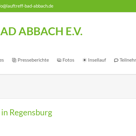
fo@lauftreff-bad-abbach.de
AD ABBACH E.V.
es
Presseberichte
Fotos
Insellauf
Teilneh
 in Regensburg